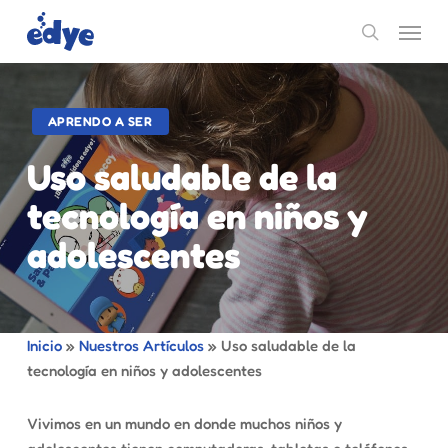
Skip
Menu
to
search
main
content
APRENDO A SER
Uso saludable de la
tecnología en niños y
adolescentes
Inicio
»
Nuestros Artículos
»
Uso saludable de la
tecnología en niños y adolescentes
Vivimos en un mundo en donde muchos niños y