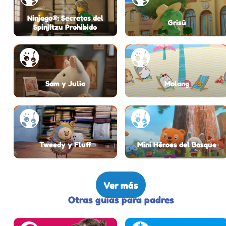
Ninjago®: Secretos del
Grisù
Spinjitzu Prohibido
Sam y Julia
Molang
Tweedy y Fluff
Mini Héroes del Bosque
Ver más
Otras guías para padres