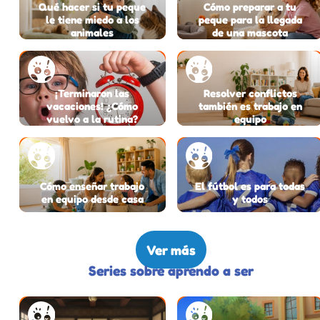
Qué hacer si tu peque
Cómo preparar a tu
le tiene miedo a los
peque para la llegada
animales
de una mascota
¡Terminaron las
Resolver conflictos
vacaciones! ¿Cómo
también es trabajo en
vuelvo a la rutina?
equipo
Cómo enseñar trabajo
El fútbol es para todas
en equipo desde casa
y todos
Ver más
Series sobre aprendo a ser