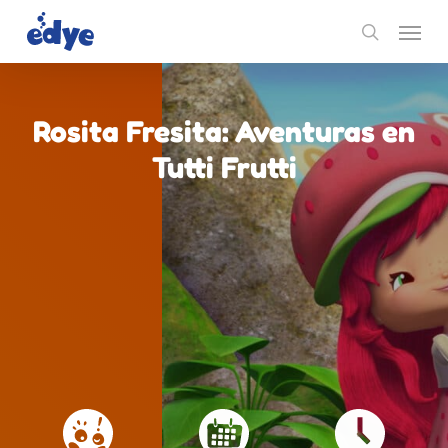
Skip
Menu
to
search
main
content
Rosita Fresita: Aventuras en
Tutti Frutti