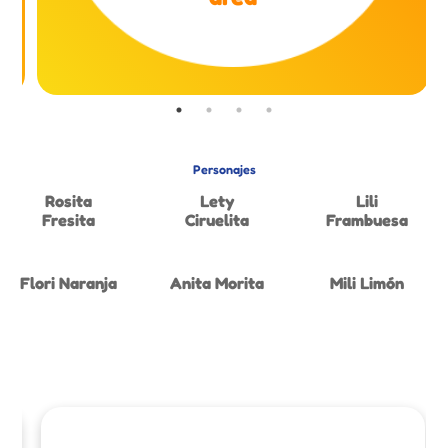
Personajes
Rosita
Lety
Lili
Fresita
Ciruelita
Frambuesa
Flori Naranja
Anita Morita
Mili Limón