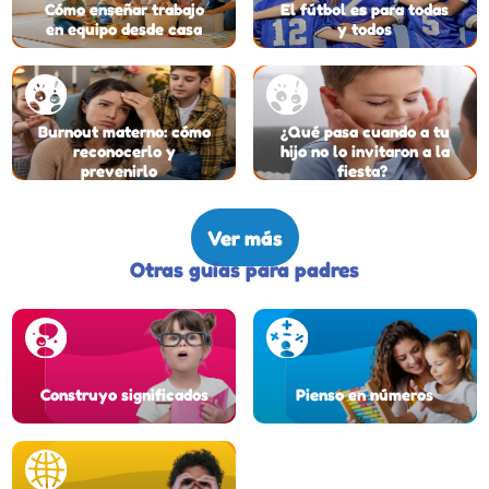
Cómo enseñar trabajo
El fútbol es para todas
en equipo desde casa
y todos
Burnout materno: cómo
¿Qué pasa cuando a tu
reconocerlo y
hijo no lo invitaron a la
prevenirlo
fiesta?
Ver más
Otras guías para padres
Construyo significados
Pienso en números