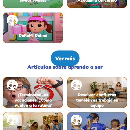
Sweet Tweets
Academia Unicornio
DoReMí Dálimi
Ver más
Artículos sobre aprendo a ser
¡Terminaron las
Resolver conflictos
vacaciones! ¿Cómo
también es trabajo en
vuelvo a la rutina?
equipo