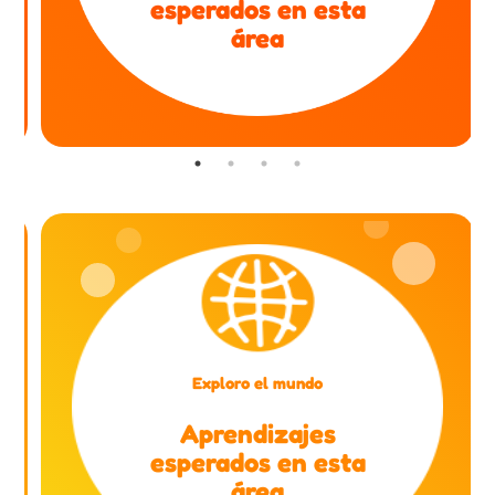
esperados en esta
área
Exploro el mundo
Aprendizajes
esperados en esta
área