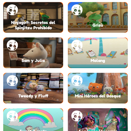
Ninjago®: Secretos del
Grisù
Spinjitzu Prohibido
Sam y Julia
Molang
Tweedy y Fluff
Mini Héroes del Bosque