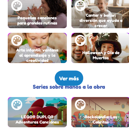
Cantar y bailar:
Pequeñas canciones
diversión que ayuda a
para grandes rutinas
crecer
Arte infantil: ventana
Halloween y Día de
al aprendizaje y la
Muertos
creatividad
Ver más
Series sobre manos a la obra
LEGO® DUPLO®
Rockolandia: Las
Adventures Canciones
Cabritas