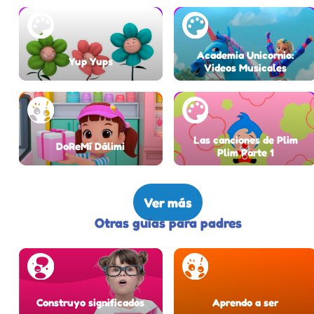
Academia Unicornio:
Yup Yups
Videos Musicales
Las canciones de Plim
DoReMí Dálimi
Plim Parte 1
Ver más
Otras guías para padres
Construyo significados
Aprendo a ser