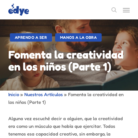
Skip
Menu
to
search
main
content
APRENDO A SER
MANOS A LA OBRA
Fomenta la creatividad
en los niños (Parte 1)
Inicio
»
Nuestros Artículos
»
Fomenta la creatividad en
los niños (Parte 1)
Alguna vez escuché decir a alguien, que la creatividad
era como un músculo que había que ejercitar. Todos
tenemos esa capacidad creativa, sin embargo, la