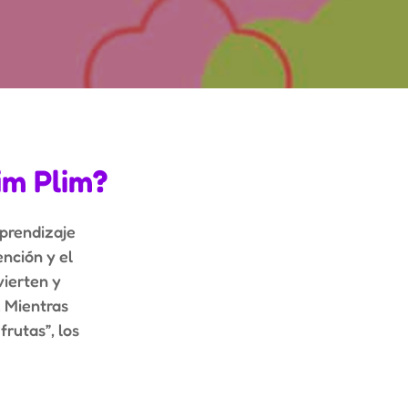
im Plim
?
aprendizaje
ención y el
vierten y
. Mientras
frutas”, los