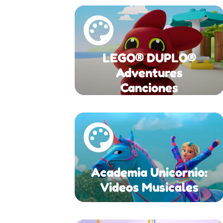
LEGO® DUPLO®
Adventures
Canciones
Academia Unicornio:
Videos Musicales