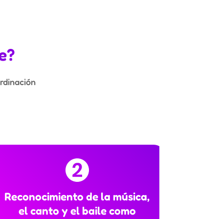
e?
ordinación
Reconocimiento de la música,
Reco
el canto y el baile como
herram