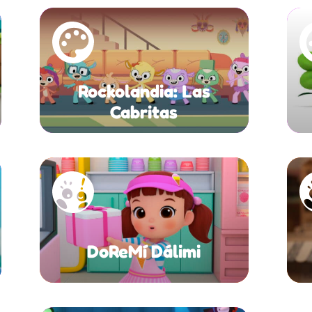
Rockolandia: Las
Cabritas
DoReMí Dálimi