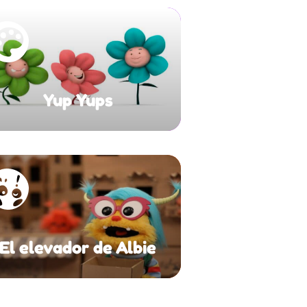
Yup Yups
El elevador de Albie