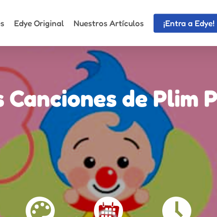
es
Edye Original
Nuestros Artículos
¡Entra a Edye!
s Canciones de Plim P