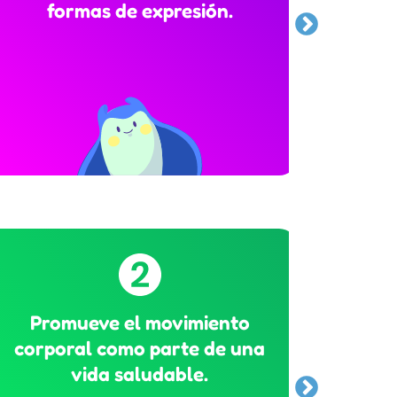
formas de expresión.
y co
Promueve el movimiento
Favo
corporal como parte de una
el
vida saludable.