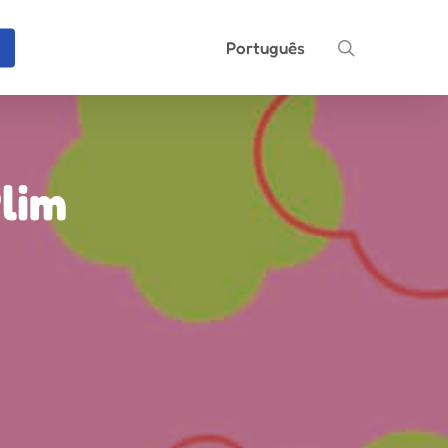
search
Português
lim