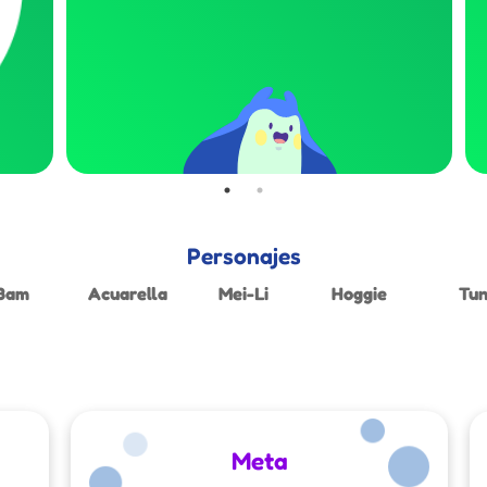
Personajes
Bam
Acuarella
Mei-Li
Hoggie
Tun
Meta