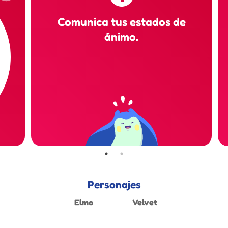
Comunica tus estados de
ánimo.
Personajes
Elmo
Velvet