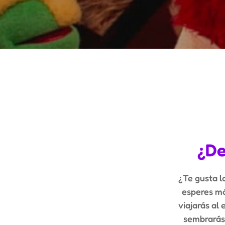
¿De
¿Te gusta l
esperes má
viajarás al
sembrarás 