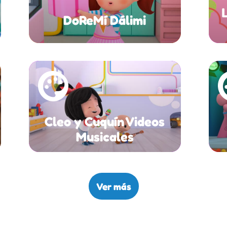
DoReMí Dálimi
Cleo y Cuquín Videos
Musicales
Ver más