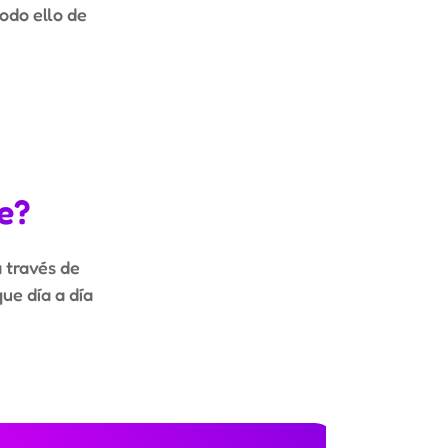
odo ello de
e?
a través de
ue día a día