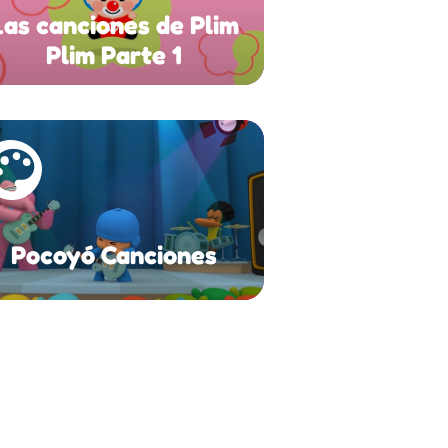
Las canciones de Plim
Plim Parte 1
Pocoyó Canciones