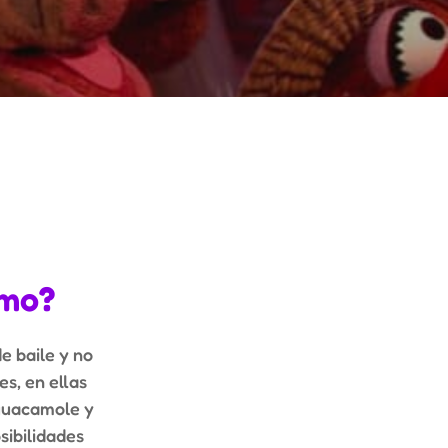
lmo
?
e baile y no
s, en ellas
 guacamole y
sibilidades