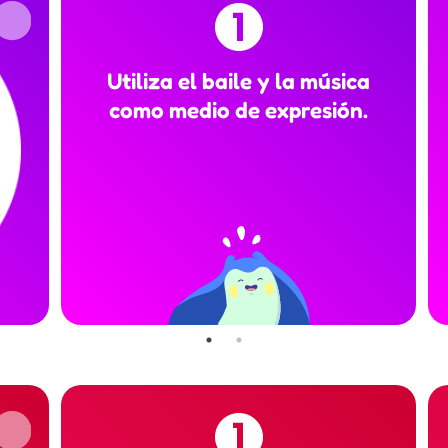
Utiliza el baile y la música
como medio de expresión.