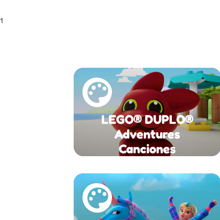
1
LEGO® DUPLO®
Adventures
Canciones