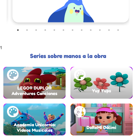
1
Series sobre manos a la obra
LEGO® DUPLO®
Yup Yups
Adventures Canciones
Academia Unicornio:
DoReMí Dálimi
Videos Musicales