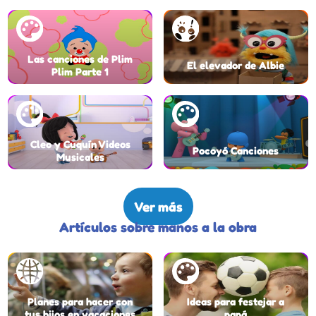
Las canciones de Plim
El elevador de Albie
Plim Parte 1
Cleo y Cuquín Videos
Pocoyó Canciones
Musicales
Ver más
Artículos sobre manos a la obra
Planes para hacer con
Ideas para festejar a
tus hijos en vacaciones
papá