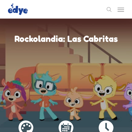
Skip
Menu
to
search
main
content
Rockolandia: Las Cabritas