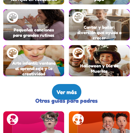
Cantar y bailar:
Pequeñas canciones
diversión que ayuda a
para grandes rutinas
crecer
Arte infantil: ventana
Halloween y Día de
al aprendizaje y la
Muertos
creatividad
Ver más
Otras guías para padres