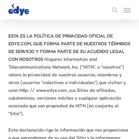
Skip
Menu
to
search
main
content
ESTA ES LA POLÍTICA DE PRIVACIDAD OFICIAL DE
EDYE.COM, QUE FORMA PARTE DE NUESTROS TÉRMINOS
DE SERVICIO Y FORMA PARTE DE SU ACUERDO LEGAL
CON NOSOTROS
Hispanic Information and
Telecommunications Network, Inc. (“HITN”, o “nosotros”)
valora la privacidad de nuestros usuarios, miembros y
otros (usuarios “colectivos o individuales”) que visitan y
usan http: // www.edye.com, sus Sitios de afiliados,
subdominios, versiones móviles y cualquier aplicación
asociada que son propiedad de HITN (en conjunto, el
“Sitio”).
Esta declaración rige la información que nos proporciona
o que aprendemos de su uso del Sitio y le informamos