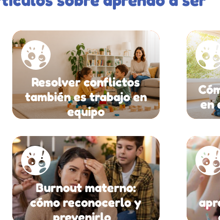
Resolver conflictos
Cóm
también es trabajo en
en 
equipo
Burnout materno:
cómo reconocerlo y
apr
prevenirlo