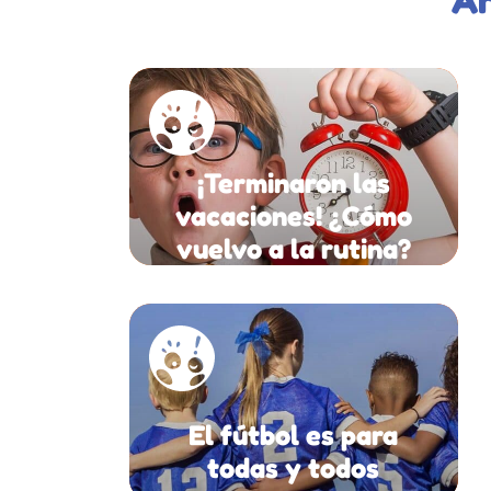
¡Terminaron las
vacaciones! ¿Cómo
vuelvo a la rutina?
El fútbol es para
todas y todos