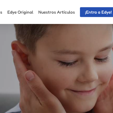
es
Edye Original
Nuestros Artículos
¡Entra a Edye!