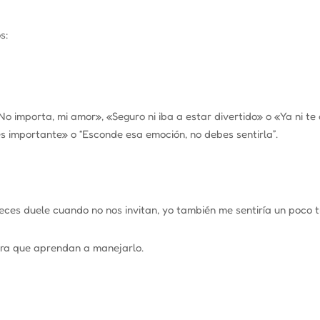
s:
No importa, mi amor»
,
«Seguro ni iba a estar divertido»
o
«Ya ni te
es importante»
o
“Esconde esa emoción, no debes sentirla”
.
eces duele cuando no nos invitan, yo también me sentiría un poco t
ara que aprendan a manejarlo.