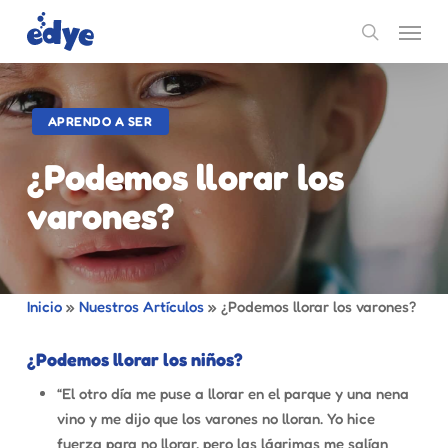
Skip
Menu
to
search
main
content
APRENDO A SER
¿Podemos llorar los
varones?
Inicio
»
Nuestros Artículos
»
¿Podemos llorar los varones?
¿Podemos llorar los niños?
“El otro día me puse a llorar en el parque y una nena
vino y me dijo que los varones no lloran. Yo hice
fuerza para no llorar, pero las lágrimas me salían