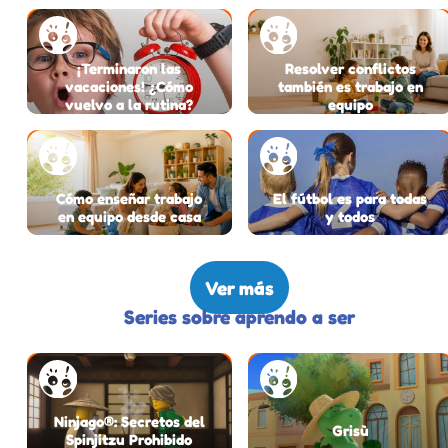
¡Terminaron las
Resolver conflictos
vacaciones! ¿Cómo
también es trabajo en
vuelvo a la rutina?
equipo
Cómo enseñar trabajo
El fútbol es para todas
en equipo desde casa
y todos
Ver más
Series sobre aprendo a ser
Ninjago®: Secretos del
Grisù
Spinjitzu Prohibido