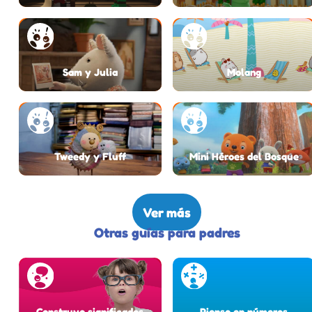
Sam y Julia
Molang
Tweedy y Fluff
Mini Héroes del Bosque
Ver más
Otras guías para padres
Construyo significados
Pienso en números