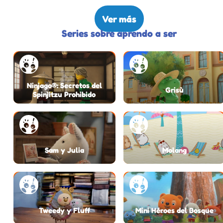
Ver más
Series sobre aprendo a ser
Ninjago®: Secretos del
Grisù
Spinjitzu Prohibido
Sam y Julia
Molang
Tweedy y Fluff
Mini Héroes del Bosque