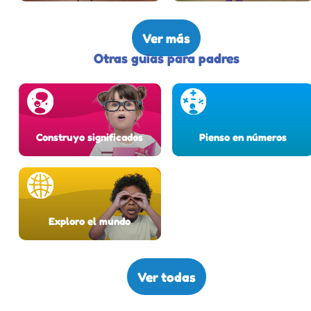
Ver más
Otras guías para padres
Construyo significados
Pienso en números
Exploro el mundo
Ver todas