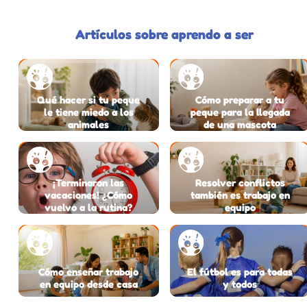
Artículos sobre aprendo a ser
Qué hacer si tu peque
Cómo preparar a tu
le tiene miedo a los
peque para la llegada
animales
de una mascota
¡Terminaron las
Resolver conflictos
vacaciones! ¿Cómo
también es trabajo en
vuelvo a la rutina?
equipo
Cómo enseñar trabajo
El fútbol es para todas
en equipo desde casa
y todos