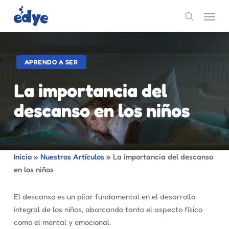
Skip
Menu
to
search
main
content
APRENDO A SER
La importancia del
descanso en los niños
Inicio
»
Nuestros Artículos
»
La importancia del descanso
en los niños
El descanso es un pilar fundamental en el desarrollo
integral de los niños, abarcando tanto el aspecto físico
como el mental y emocional.