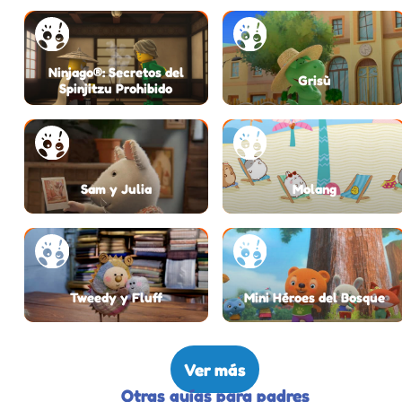
Ninjago®: Secretos del
Grisù
Spinjitzu Prohibido
Sam y Julia
Molang
Tweedy y Fluff
Mini Héroes del Bosque
Ver más
Otras guías para padres