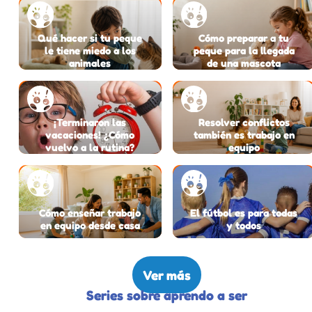
Qué hacer si tu peque
Cómo preparar a tu
le tiene miedo a los
peque para la llegada
animales
de una mascota
¡Terminaron las
Resolver conflictos
vacaciones! ¿Cómo
también es trabajo en
vuelvo a la rutina?
equipo
Cómo enseñar trabajo
El fútbol es para todas
en equipo desde casa
y todos
Ver más
Series sobre aprendo a ser