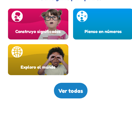
Construyo significados
Pienso en números
Exploro el mundo
Ver todas