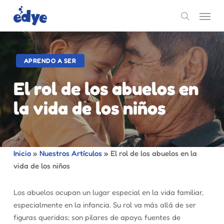
Skip
Menu
to
search
main
content
APRENDO A SER
El rol de los abuelos en
la vida de los niños
Inicio
»
Nuestros Artículos
»
El rol de los abuelos en la
vida de los niños
Los abuelos ocupan un lugar especial en la vida familiar,
especialmente en la infancia. Su rol va más allá de ser
figuras queridas; son pilares de apoyo, fuentes de