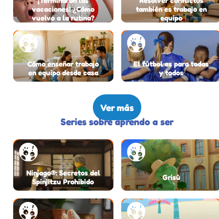
¡Terminaron las
Resolver conflictos
vacaciones! ¿Cómo
también es trabajo en
vuelvo a la rutina?
equipo
Cómo enseñar trabajo
El fútbol es para todas
en equipo desde casa
y todos
Ver más
Series sobre aprendo a ser
Ninjago®: Secretos del
Grisù
Spinjitzu Prohibido