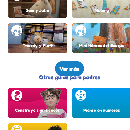
Sam y Julia
Molang
Tweedy y Fluff
Mini Héroes del Bosque
Ver más
Otras guías para padres
Construyo significados
Pienso en números