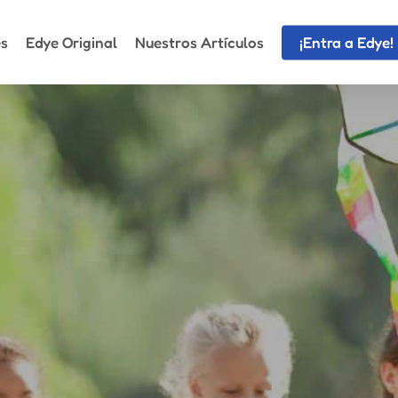
es
Edye Original
Nuestros Artículos
¡Entra a Edye!