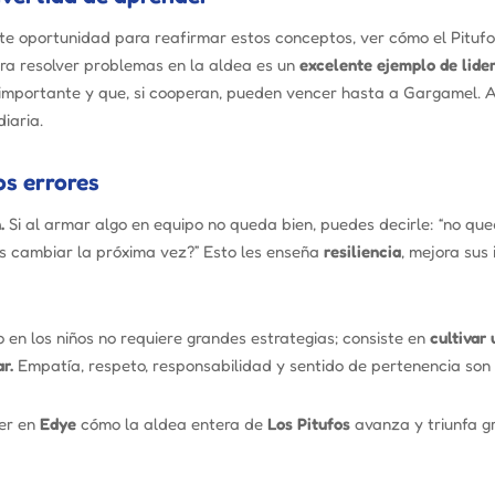
nte oportunidad para reafirmar estos conceptos, ver cómo el Pitufo
ara resolver problemas en la aldea es un
excelente ejemplo de lider
importante y que, si cooperan, pueden vencer hasta a Gargamel. A
iaria.
os errores
.
Si al armar algo en equipo no queda bien, puedes decirle: “no q
s cambiar la próxima vez?” Esto les enseña
resiliencia
, mejora sus
 en los niños no requiere grandes estrategias; consiste en
cultivar
r.
Empatía, respeto, responsabilidad y sentido de pertenencia son l
ver en
Edye
cómo la aldea entera de
Los Pitufos
avanza y triunfa gr