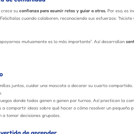
, crece su
confianza para asumir retos y guiar a otros.
Por eso, es i
. Felicítalos cuando colaboren, reconociendo sus esfuerzos: “hicis
, apoyarnos mutuamente es lo más importante”. Así desarrollan
sent
to
illas juntos, cuidar una mascota o decorar su cuarto compartido. 
.
 juegos donde todos ganen o ganen por turnos. Así practican la co
s a compartir ideas sobre qué hacer o cómo resolver un pequeño 
n a tomar decisiones grupales.
ivertida de aprender