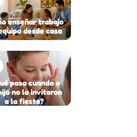
o enseñar trabajo
equipo desde casa
ué pasa cuando a
hijo no lo invitaron
a la fiesta?