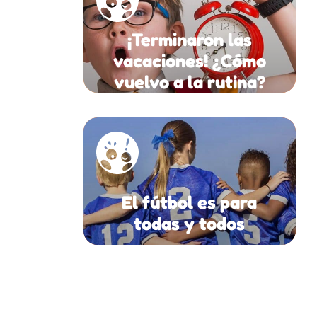
¡Terminaron las
vacaciones! ¿Cómo
vuelvo a la rutina?
El fútbol es para
todas y todos