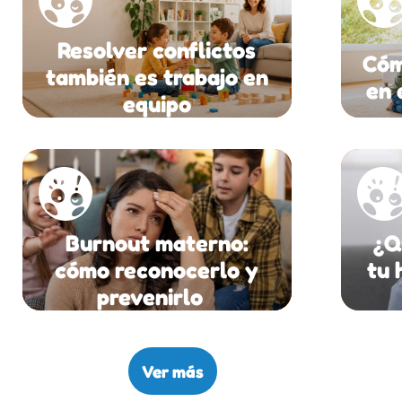
Resolver conflictos
Cóm
también es trabajo en
en 
equipo
Burnout materno:
¿Q
cómo reconocerlo y
tu 
prevenirlo
Ver más