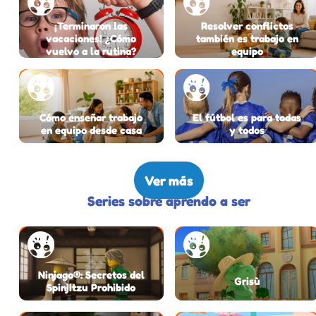
¡Terminaron las
Resolver conflictos
vacaciones! ¿Cómo
también es trabajo en
vuelvo a la rutina?
equipo
Cómo enseñar trabajo
El fútbol es para todas
en equipo desde casa
y todos
Ver más
Series sobre aprendo a ser
Ninjago®: Secretos del
Grisù
Spinjitzu Prohibido