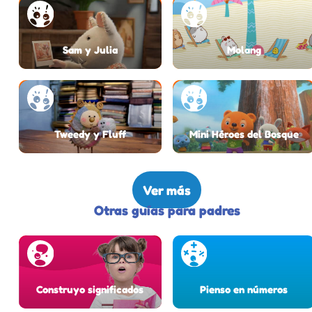
Sam y Julia
Molang
Tweedy y Fluff
Mini Héroes del Bosque
Ver más
Otras guías para padres
Construyo significados
Pienso en números