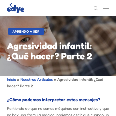
Skip
Menu
to
search
main
content
APRENDO A SER
Agresividad infantil:
¿Qué hacer? Parte 2
Inicio
»
Nuestros Artículos
»
Agresividad infantil: ¿Qué
hacer? Parte 2
¿Cómo podemos interpretar estos mensajes?
Partiendo de que no somos máquinas con instructivo y que
no hay una fórmula mágica, podemos decir que cuando un