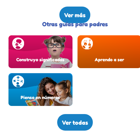
Ver más
Otras guías para padres
Construyo significados
Aprendo a ser
Pienso en números
Ver todas