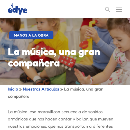
Skip
Menu
to
search
main
content
MANOS A LA OBRA
La música, una gran
compañera
Inicio
»
Nuestros Artículos
»
La música, una gran
compañera
La música, esa maravillosa secuencia de sonidos
armónicos que nos hacen cantar y bailar, que mueven
nuestras emociones, que nos transportan a diferentes