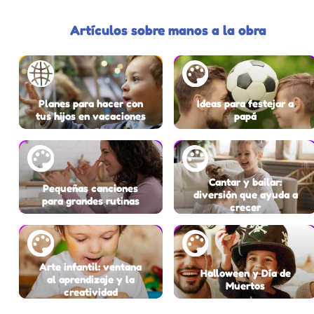
Artículos sobre manos a la obra
Planes para hacer con
Ideas para festejar a
tus hijos en vacaciones
papá
Cantar y bailar:
Pequeñas canciones
diversión que ayuda a
para grandes rutinas
crecer
Arte infantil: ventana
Halloween y Día de
al aprendizaje y la
Muertos
creatividad