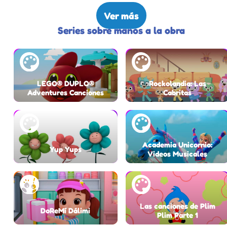
Ver más
Series sobre manos a la obra
LEGO® DUPLO®
Rockolandia: Las
Adventures Canciones
Cabritas
Academia Unicornio:
Yup Yups
Videos Musicales
Las canciones de Plim
DoReMí Dálimi
Plim Parte 1