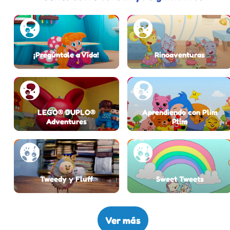
¡Pregúntale a Vida!
Rinoaventuras
LEGO® DUPLO®
Aprendiendo con Plim
Adventures
Plim
Tweedy y Fluff
Sweet Tweets
Ver más