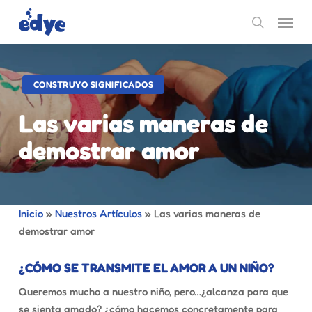
Skip
Menu
to
search
main
content
CONSTRUYO SIGNIFICADOS
Las varias maneras de
demostrar amor
Inicio
»
Nuestros Artículos
»
Las varias maneras de
demostrar amor
¿CÓMO SE TRANSMITE EL AMOR A UN NIÑO?
Queremos mucho a nuestro niño, pero…¿alcanza para que
se sienta amado? ¿cómo hacemos concretamente para