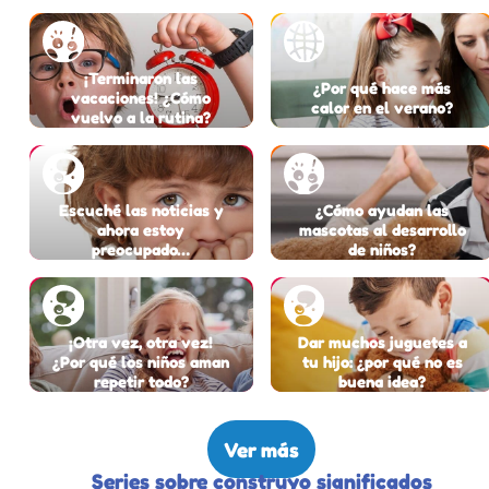
¡Terminaron las
¿Por qué hace más
vacaciones! ¿Cómo
calor en el verano?
vuelvo a la rutina?
Escuché las noticias y
¿Cómo ayudan las
ahora estoy
mascotas al desarrollo
preocupado…
de niños?
¡Otra vez, otra vez!
Dar muchos juguetes a
¿Por qué los niños aman
tu hijo: ¿por qué no es
repetir todo?
buena idea?
Ver más
Series sobre construyo significados