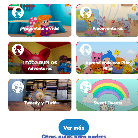
¡Pregúntale a Vida!
Rinoaventuras
LEGO® DUPLO®
Aprendiendo con Plim
Adventures
Plim
Tweedy y Fluff
Sweet Tweets
Ver más
Otras guías para padres