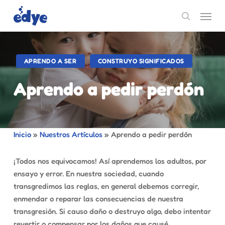
Skip
Menu
to
search
main
content
APRENDO A SER
CONSTRUYO SIGNIFICADOS
Aprendo a pedir perdón
Inicio
»
Nuestros Artículos
»
Aprendo a pedir perdón
¡Todos nos equivocamos! Así aprendemos los adultos, por
ensayo y error. En nuestra sociedad, cuando
transgredimos las reglas, en general debemos corregir,
enmendar o reparar las consecuencias de nuestra
transgresión. Si causo daño o destruyo algo, debo intentar
revertir o compensar por los daños que causé.