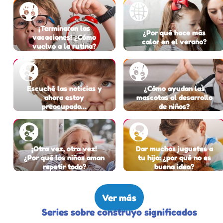
¡Terminaron las
¿Por qué hace más
vacaciones! ¿Cómo
calor en el verano?
vuelvo a la rutina?
Escuché las noticias y
¿Cómo ayudan las
ahora estoy
mascotas al desarrollo
preocupado…
de niños?
¡Otra vez, otra vez!
Dar muchos juguetes a
¿Por qué los niños aman
tu hijo: ¿por qué no es
repetir todo?
buena idea?
Ver más
Series sobre construyo significados