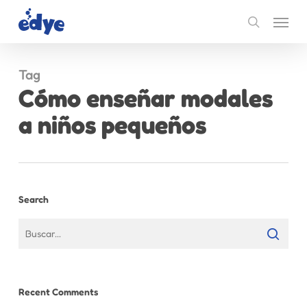
Skip
Menu
to
search
main
content
Tag
Cómo enseñar modales
a niños pequeños
Search
Recent Comments