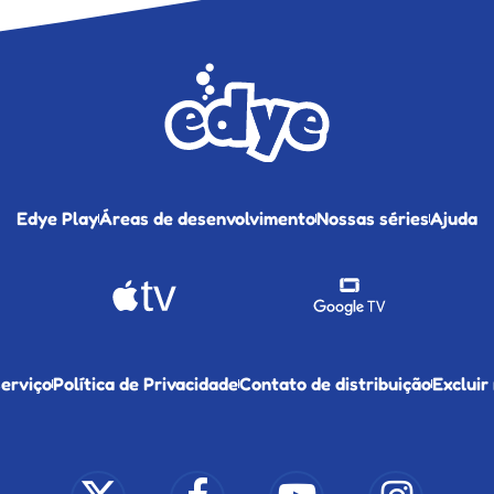
Edye Play
Áreas de desenvolvimento
Nossas séries
Ajuda
erviço
Política de Privacidade
Contato de distribuição
Excluir
x-
facebook
youtube
instagram