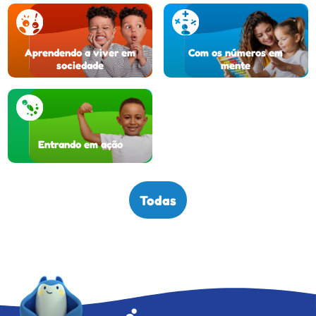
Aprendendo a viver em
Com os números em
sociedade
mente
Entrando em ação
Todas