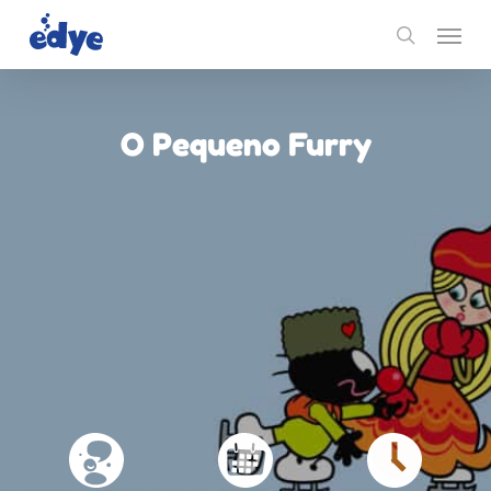
Skip
Menu
to
search
main
content
O Pequeno Furry