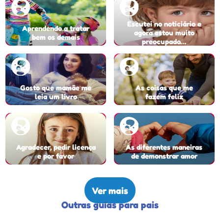
Escutei no noticiário e
Aprendendo a tratar
agora estou muito
bem os demais
preocupado…
Gosto que mamãe me
As coisas que me
leia um livro
fazem feliz
Agradecer, pedir licença
As diferentes maneiras
e por favor
de demonstrar amor
Ver mais
Outras guias para pais