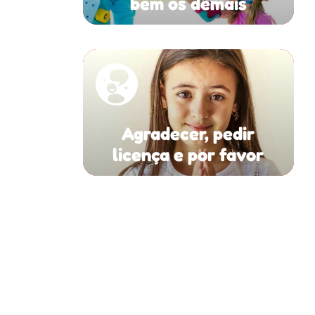
bem os demais
Agradecer, pedir
licença e por favor