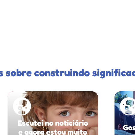
s sobre construindo significa
Escutei no noticiário
Gos
e agora estou muito