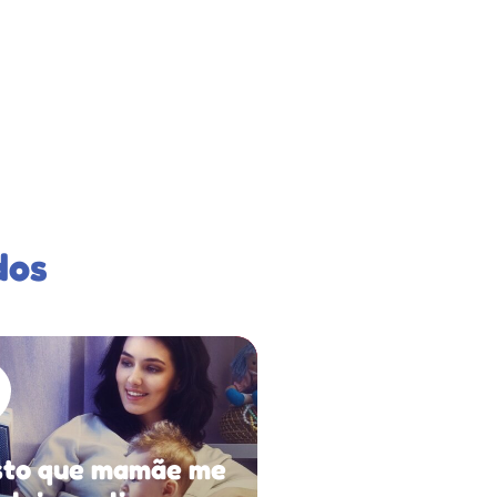
dos
to que mamãe me