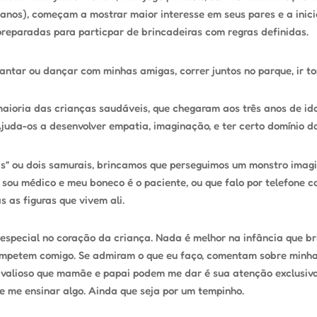
anos), começam a mostrar maior interesse em seus pares e a inici
preparadas para particpar de brincadeiras com regras definidas.
antar ou dançar com minhas amigas, correr juntos no parque, ir t
aioria das crianças saudáveis, que chegaram aos três anos de id
Ajuda-os a desenvolver empatia, imaginação, e ter certo domínio d
” ou dois samurais, brincamos que perseguimos um monstro imagi
 sou médico e meu boneco é o paciente, ou que falo por telefone c
 as figuras que vivem ali.
especial no coração da criança. Nada é melhor na infância que 
competem comigo. Se admiram o que eu faço, comentam sobre minha 
 valioso que mamãe e papai podem me dar é sua atenção exclusiva
e me ensinar algo. Ainda que seja por um tempinho.