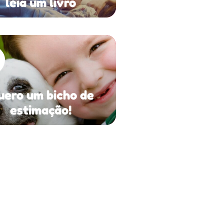
leia um livro
uero um bicho de
estimação!