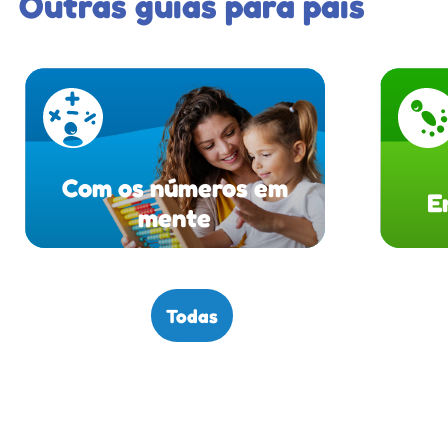
Outras guias para pais
Com os números em
E
mente
Todas