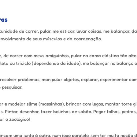
ras
unidade de correr, pular, me esticar, levar coisas, me balançar, da
senvolvimento de seus músculos e da coordenação.
, de correr com meus amiguinhos, pular na cama elástica tão alto
cleta ou triciclo (dependendo da idade), me balançar no balanço o
i resolver problemas, manipular objetos, explorar, experimentar com
 pesquisar.
lar e modelar slime (massinhas), brincar com legos, montar torre 
s. Pintar, desenhar, fazer bolinhas de sabão. Pegar folhas, pedra
ar o zoológico!
rincam uma junto à outra, num jogo paralelo, sem ter muita noção d