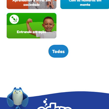
Aprendendo a viver em
Com os números em
sociedade
mente
Entrando em ação
Todas