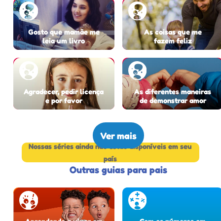
Gosto que mamãe me
As coisas que me
leia um livro
fazem feliz
Agradecer, pedir licença
As diferentes maneiras
e por favor
de demonstrar amor
Ver mais
Nossas séries ainda não estão disponíveis em seu
país
Outras guias para pais