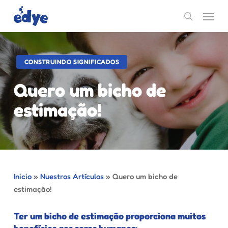
Skip
Menu
to
search
main
content
CONSTRUINDO SIGNIFICADOS
Quero um bicho de
estimação!
Inicio
»
Nuestros Artículos
»
Quero um bicho de
estimação!
Ter um bicho de estimação proporciona muitos
benefícios aos seres humanos: