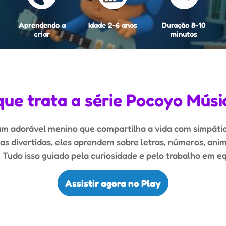
Aprendendo a
Idade 2-6 anos
Duração 8-10
criar
minutos
que trata a série Pocoyo Músi
m adorável menino que compartilha a vida com simpáti
s divertidas, eles aprendem sobre letras, números, anim
 Tudo isso guiado pela curiosidade e pelo trabalho em eq
Assistir agora no Play