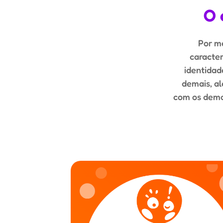
O 
Por me
caracter
identidad
demais, al
com os demai