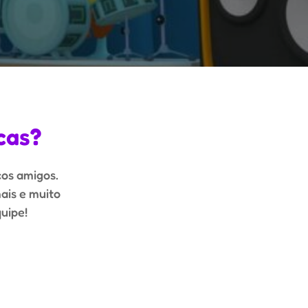
cas
?
cos amigos.
ais e muito
uipe!