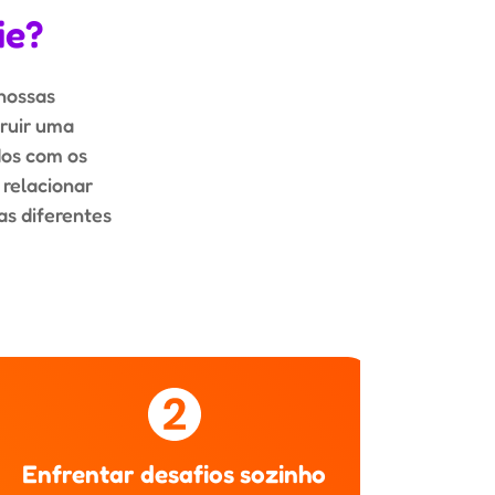
ie?
 nossas
truir uma
dos com os
 relacionar
as diferentes
Enfrentar desafios sozinho
Demon