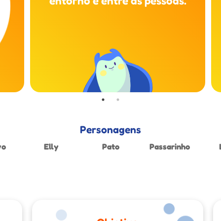
entorno e entre as pessoas.
Personagens
yo
Elly
Pato
Passarinho