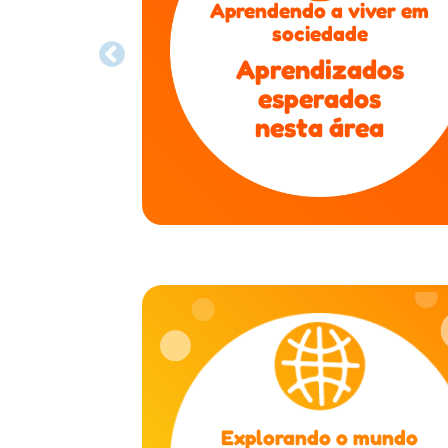
Aprendendo a viver em
sociedade
Aprendizados
esperados
nesta área
Explorando o mundo