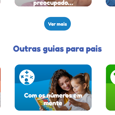
preocupado…
Ver mais
Outras guias para pais
Com os números em
mente