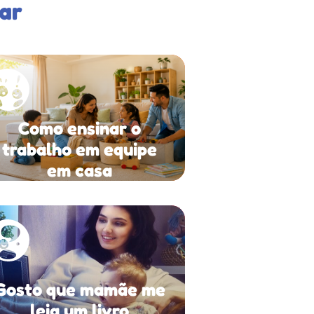
ar
Como ensinar o
trabalho em equipe
em casa
Gosto que mamãe me
leia um livro