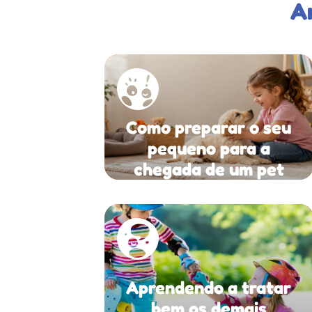
A
Como preparar o seu
pequeno para a
chegada de um pet
Aprendendo a tratar
bem os demais