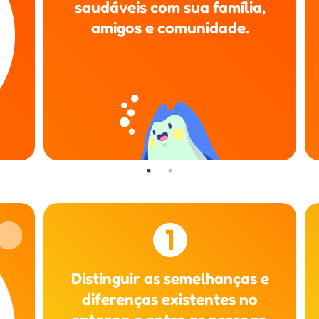
saudáveis com sua família,
amigos e comunidade.
Distinguir as semelhanças e
diferenças existentes no