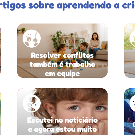
rtigos sobre aprendendo a cri
Resolver conflitos
também é trabalho
em equipe
Escutei no noticiário
e agora estou muito