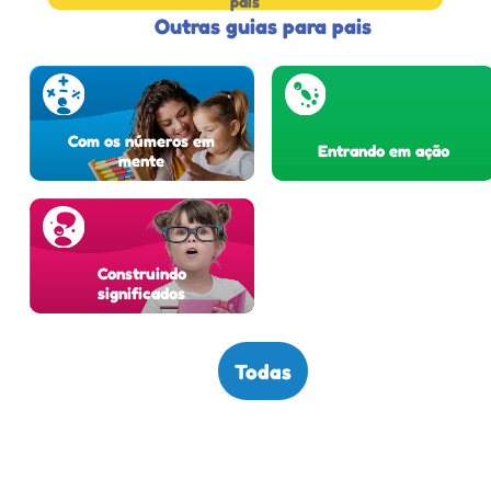
país
Outras guias para pais
Com os números em
Entrando em ação
mente
Construindo
significados
Todas