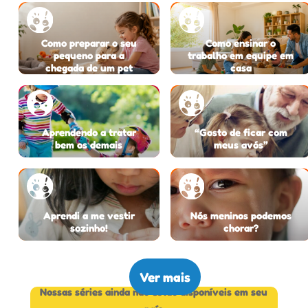
Como preparar o seu
Como ensinar o
pequeno para a
trabalho em equipe em
chegada de um pet
casa
Aprendendo a tratar
“Gosto de ficar com
bem os demais
meus avós”
Aprendi a me vestir
Nós meninos podemos
sozinho!
chorar?
Ver mais
Nossas séries ainda não estão disponíveis em seu