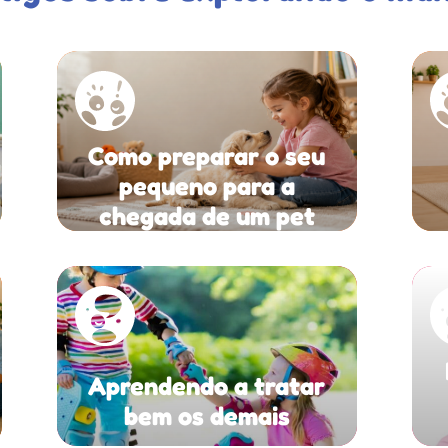
Como preparar o seu
pequeno para a
chegada de um pet
Aprendendo a tratar
bem os demais