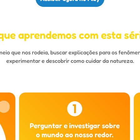
que aprendemos com esta sér
meio que nos rodeia, buscar explicações para os fenômen
experimentar e descobrir como cuidar da natureza.
Perguntar e investigar sobre
o mundo ao nosso redor.