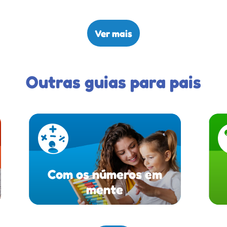
Ver mais
Outras guias para pais
Com os números em
mente