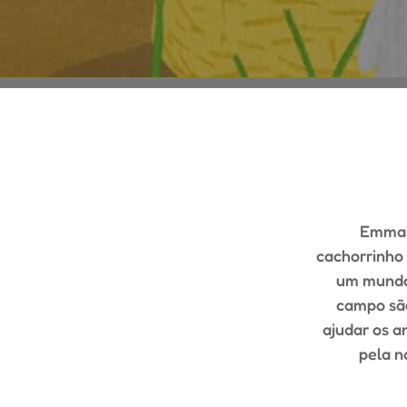
Emma é
cachorrinho 
um mundo 
campo são
ajudar os a
pela n