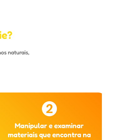
ie?
os naturais,
Manipular e examinar
Part
materiais que encontra na
cuid