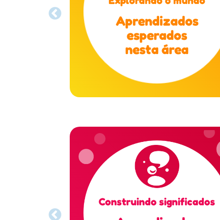
Aprendizados
esperados
nesta área
Construindo significados