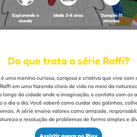
Explorando o
Idade 3-6 anos
Duração 11
mundo
minutos
Do que trata a série Raffi
?
 uma menina curiosa, corajosa e criativa que vive com s
Raffi em uma fazenda cheia de vida no meio da natureza
longe da cidade onde a imaginação, o contato com os a
 o dia a dia. Você saberá como cuidar das galinhas, colhe
nimais. A série ensina valores como amizade, responsabi
atureza e resolução de problemas de forma simples e div
Assistir agora no Play