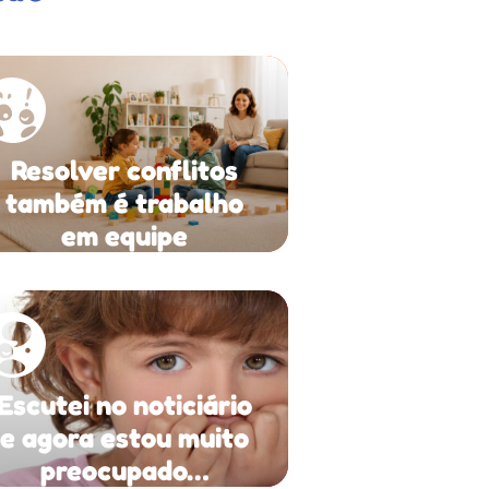
Resolver conflitos
também é trabalho
em equipe
Escutei no noticiário
e agora estou muito
preocupado…