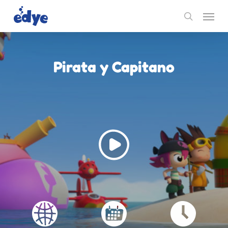
Skip
Menu
to
search
main
content
Pirata y Capitano