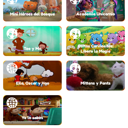
Mini Héroes del Bosque
Academia Unicornio
Ositos Cariñositos:
Tee y Mo
Libera la Magia
Ella, Oscar y Hoo
Mittens y Pants
Ya lo sabes