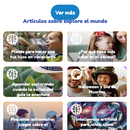
Ver más
Artículos sobre exploro el mundo
Planes para hacer con
¿Por qué hace más
tus hijos en vacaciones
calor en el verano?
Aprender explorando:
Halloween y Día de
cuando la curiosidad
Muertos
guía la aventura
Pequeños astronautas:
Inteligencia artificial
juegos sobre el
para niños: cómo
universo
acompañar su uso