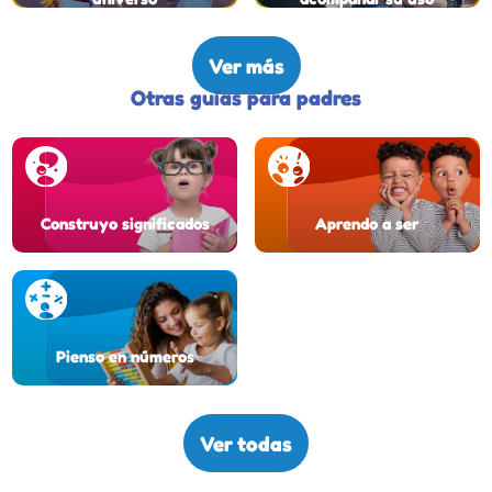
Ver más
Otras guías para padres
Construyo significados
Aprendo a ser
Pienso en números
Ver todas