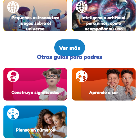
Pequeños astronautas:
Inteligencia artificial
juegos sobre el
para niños: cómo
universo
acompañar su uso
Ver más
Otras guías para padres
Construyo significados
Aprendo a ser
Pienso en números