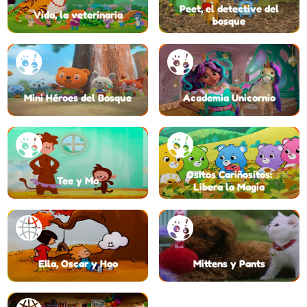
Peet, el detective del
Vida, la veterinaria
bosque
Mini Héroes del Bosque
Academia Unicornio
Ositos Cariñositos:
Tee y Mo
Libera la Magia
Ella, Oscar y Hoo
Mittens y Pants