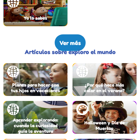
Ya lo sabes
Ver más
Artículos sobre exploro el mundo
Planes para hacer con
¿Por qué hace más
tus hijos en vacaciones
calor en el verano?
Aprender explorando:
Halloween y Día de
cuando la curiosidad
Muertos
guía la aventura