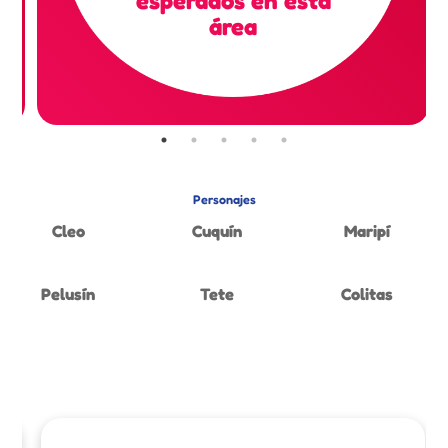
esperados en esta
área
Personajes
Cleo
Cuquín
Maripí
Pelusín
Tete
Colitas