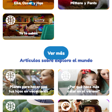
Ella, Oscar y Hoo
Mittens y Pants
Ya lo sabes
Ver más
Artículos sobre exploro el mundo
Planes para hacer con
¿Por qué hace más
tus hijos en vacaciones
calor en el verano?