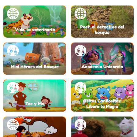
Peet, el detective del
Vida, la veterinaria
bosque
Mini Héroes del Bosque
Academia Unicornio
Ositos Cariñositos:
Tee y Mo
Libera la Magia