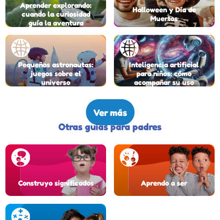
Aprender explorando:
Halloween y Día de
cuando la curiosidad
Muertos
guía la aventura
Pequeños astronautas:
Inteligencia artificial
juegos sobre el
para niños: cómo
universo
acompañar su uso
Ver más
Otras guías para padres
Construyo significados
Aprendo a ser