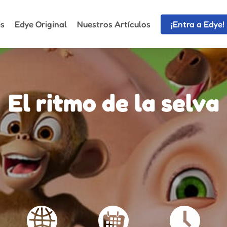
es
Edye Original
Nuestros Artículos
¡Entra a Edye!
El ritmo de la selva