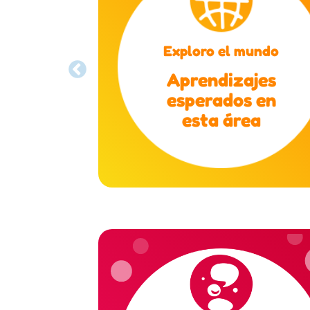
Exploro el mundo
Aprendizajes
esperados en
esta área