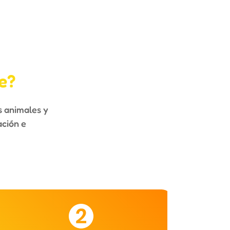
e?
s animales y
ación e