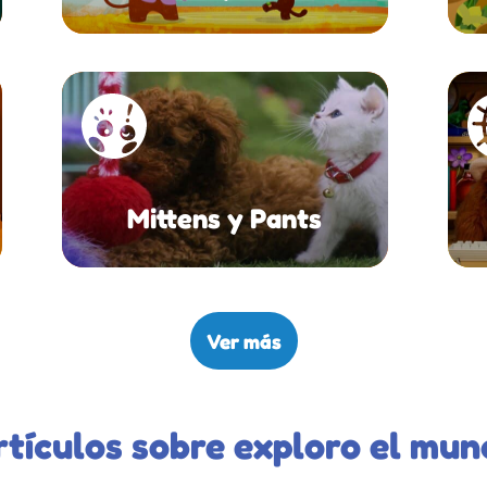
Mittens y Pants
Ver más
rtículos sobre exploro el mun