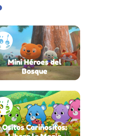
o
Mini Héroes del
Bosque
Ositos Cariñositos: