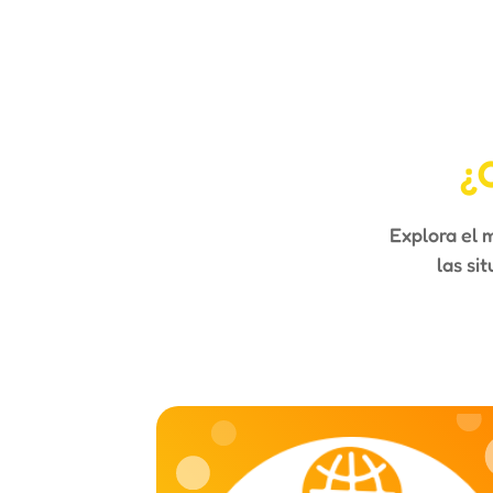
¿
Explora el 
las si