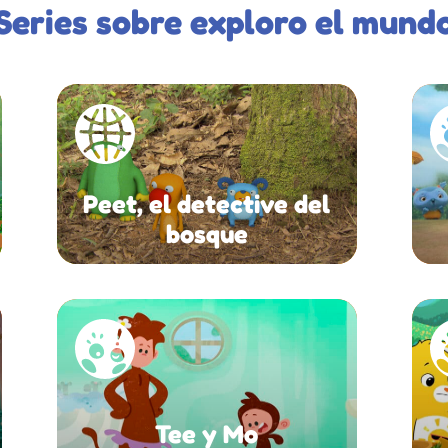
Series sobre exploro el mund
Peet, el detective del
bosque
Tee y Mo