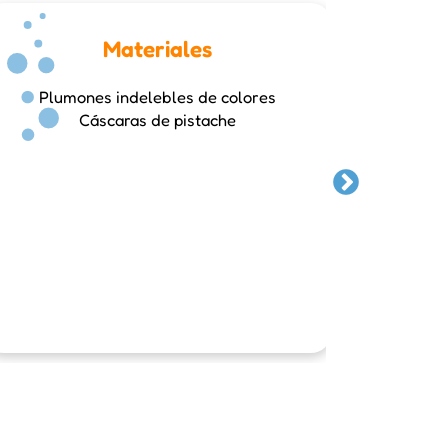
Materiales
Plumones indelebles de colores
Cáscaras de pistache
Busca u
a cabo