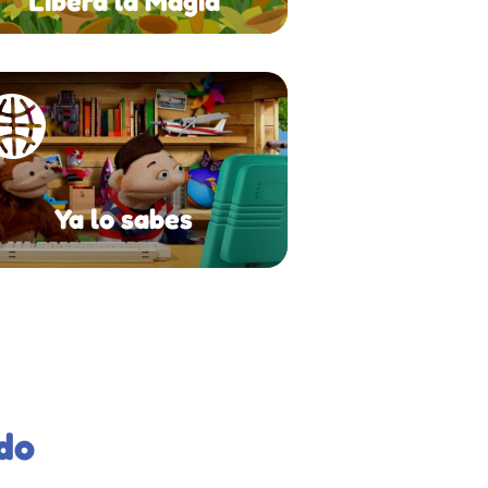
Libera la Magia
Ya lo sabes
do