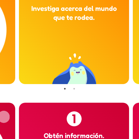
Investiga acerca del mundo
que te rodea.
Obtén información.