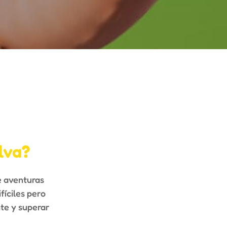
lva
?
e aventuras
fíciles pero
nte y superar