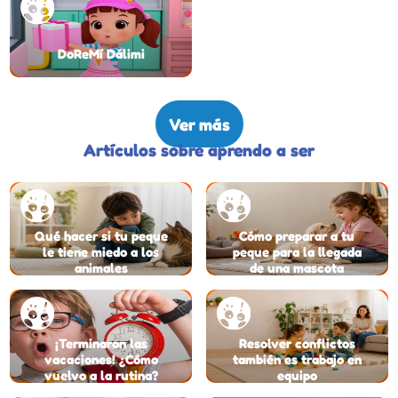
DoReMí Dálimi
Ver más
Artículos sobre aprendo a ser
Qué hacer si tu peque
Cómo preparar a tu
le tiene miedo a los
peque para la llegada
animales
de una mascota
¡Terminaron las
Resolver conflictos
vacaciones! ¿Cómo
también es trabajo en
vuelvo a la rutina?
equipo