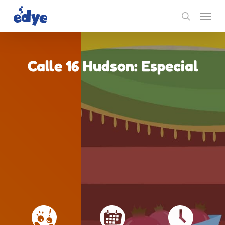
Skip
Menu
to
search
main
content
Calle 16 Hudson: Especial