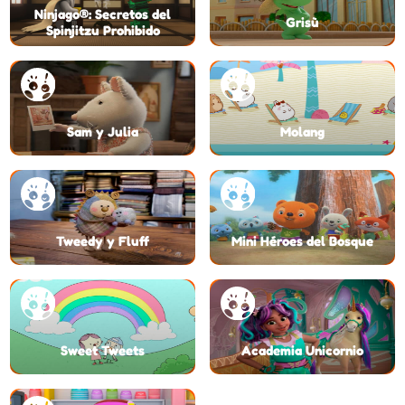
Ninjago®: Secretos del
Grisù
Spinjitzu Prohibido
Sam y Julia
Molang
Tweedy y Fluff
Mini Héroes del Bosque
Sweet Tweets
Academia Unicornio