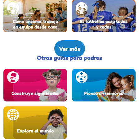
Cómo enseñar trabajo
El fútbol es para todas
en equipo desde casa
y todos
Ver más
Otras guías para padres
Construyo significados
Pienso en números
Exploro el mundo