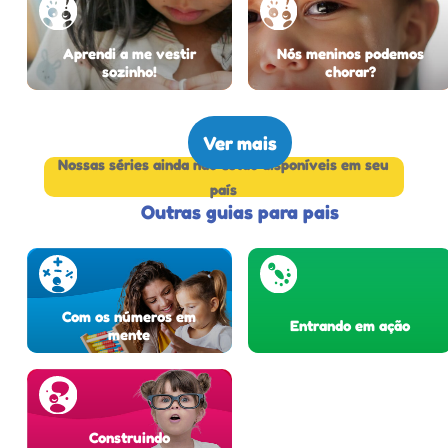
Aprendi a me vestir
Nós meninos podemos
sozinho!
chorar?
Ver mais
Nossas séries ainda não estão disponíveis em seu
país
Outras guias para pais
Com os números em
Entrando em ação
mente
Construindo