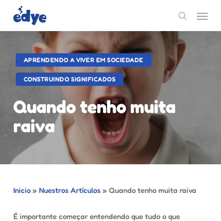
Skip
Menu
to
search
main
content
APRENDENDO A VIVER EM SOCIEDADE
CONSTRUINDO SIGNIFICADOS
Quando tenho muita
raiva
Inicio
»
Nuestros Artículos
»
Quando tenho muita raiva
É importante começar entendendo que tudo o que