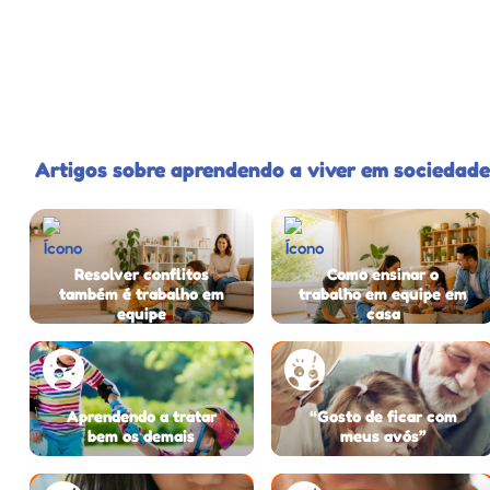
Artigos sobre aprendendo a viver em sociedade
Resolver conflitos
Como ensinar o
também é trabalho em
trabalho em equipe em
equipe
casa
Aprendendo a tratar
“Gosto de ficar com
bem os demais
meus avós”