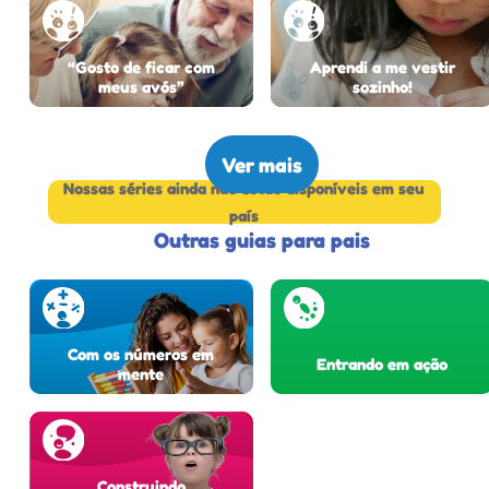
“Gosto de ficar com
Aprendi a me vestir
meus avós”
sozinho!
Ver mais
Nossas séries ainda não estão disponíveis em seu
país
Outras guias para pais
Com os números em
Entrando em ação
mente
Construindo