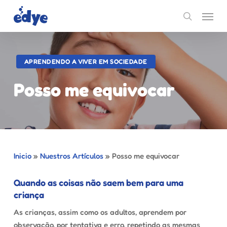
Skip
Menu
to
search
main
content
APRENDENDO A VIVER EM SOCIEDADE
Posso me equivocar
Inicio
»
Nuestros Artículos
»
Posso me equivocar
Quando as coisas não saem bem para uma
criança
As crianças, assim como os adultos, aprendem por
observação, por tentativa e erro, repetindo as mesmas