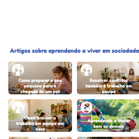
Artigos sobre aprendendo a viver em sociedade
Como preparar o seu
Resolver conflitos
pequeno para a
também é trabalho em
chegada de um pet
equipe
Como ensinar o
Aprendendo a tratar
trabalho em equipe em
bem os demais
casa