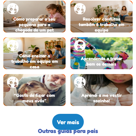
Como preparar o seu
Resolver conflitos
pequeno para a
também é trabalho em
chegada de um pet
equipe
Como ensinar o
Aprendendo a tratar
trabalho em equipe em
bem os demais
casa
“Gosto de ficar com
Aprendi a me vestir
meus avós”
sozinho!
Ver mais
Outras guias para pais