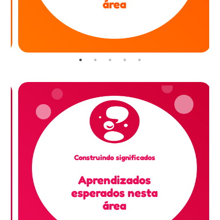
área
Construindo significados
Aprendizados
esperados nesta
área