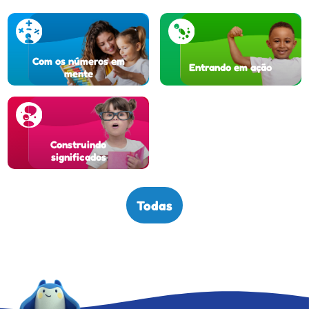
Com os números em
Entrando em ação
mente
Construindo
significados
Todas