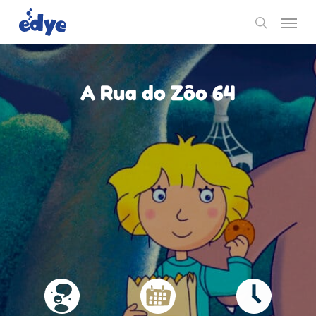
Skip
Menu
to
search
main
content
A Rua do Zôo 64