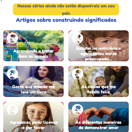
Nossas séries ainda não estão disponíveis em seu
país
Artigos sobre construindo significados
Escutei no noticiário e
Aprendendo a tratar
agora estou muito
bem os demais
preocupado…
Gosto que mamãe me
As coisas que me
leia um livro
fazem feliz
Agradecer, pedir licença
As diferentes maneiras
e por favor
de demonstrar amor