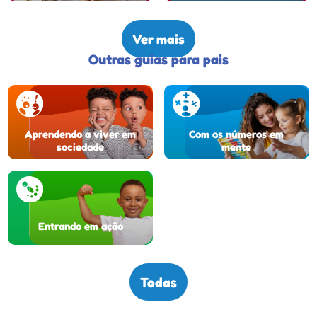
Ver mais
Outras guias para pais
Aprendendo a viver em
Com os números em
sociedade
mente
Entrando em ação
Todas