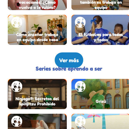
vacaciones! ¿Cómo
también es trabajo en
vuelvo a la rutina?
equipo
Cómo enseñar trabajo
El fútbol es para todas
en equipo desde casa
y todos
Ver más
Series sobre aprendo a ser
Ninjago®: Secretos del
Grisù
Spinjitzu Prohibido