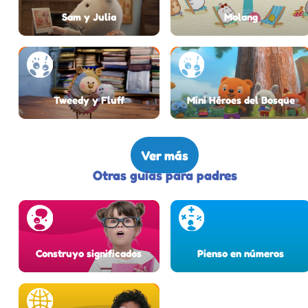
Sam y Julia
Molang
Tweedy y Fluff
Mini Héroes del Bosque
Ver más
Otras guías para padres
Construyo significados
Pienso en números