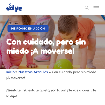
Skip
Menu
to
search
main
content
ME PONGO EN ACCIÓN
Con cuidado, pero sin
miedo ¡A moverse!
Inicio
»
Nuestros Artículos
»
Con cuidado, pero sin miedo
¡A moverse!
¡Siéntate! ¡Ya estate quieto, por favor! ¡Te vas a caer! ¡Te
lo dije!