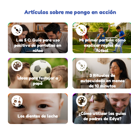
Artículos sobre me pongo en acción
Las 5 C: Guía para uso
Mi primer partido: cómo
positivo de pantallas en
explicar reglas del
niños
fútbol
3 Rituales de
Ideas para festejar a
autocuidado en menos
papá
de 10 minutos
¿Cómo utilizar las guías
Los dientes de leche
de padres de Edye?