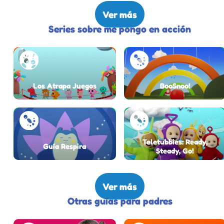
Ver más
Series sobre me pongo en acción
Los Atrapa Juegos
BooSnoo!
Teletubbies: Ready,
Guía Respira
Steady, Go!
Ver más
Otras guías para padres