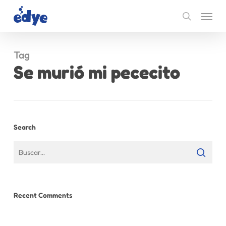
Skip
Menu
to
search
main
content
Tag
Se murió mi pececito
Search
Recent Comments