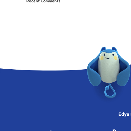
Recent Comments
Edye 