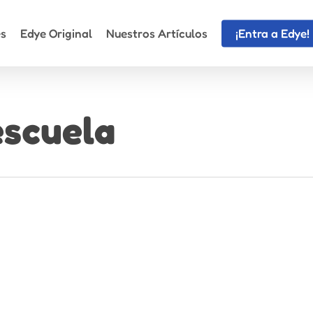
es
Edye Original
Nuestros Artículos
¡Entra a Edye!
escuela