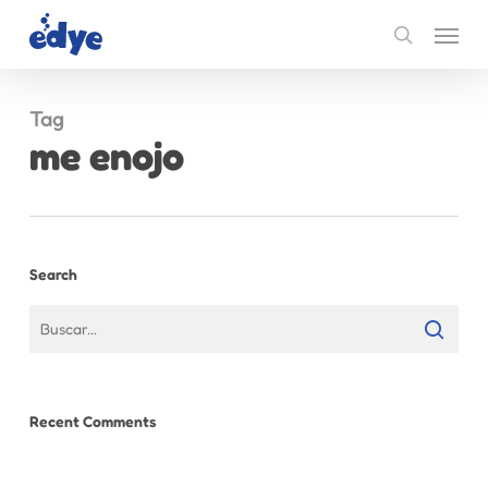
Skip
Menu
to
search
main
content
Tag
me enojo
Search
Recent Comments