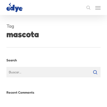
Skip
Menu
to
search
main
content
Tag
mascota
Search
Recent Comments