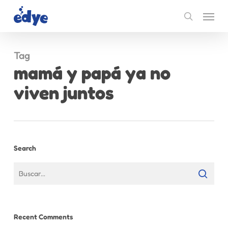
Skip
Menu
to
search
main
content
Tag
mamá y papá ya no
viven juntos
Search
Recent Comments