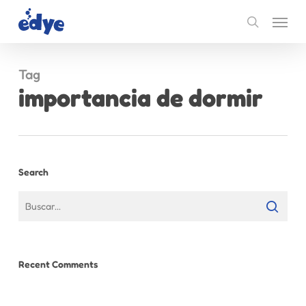
Skip
Menu
to
search
main
content
Tag
importancia de dormir
Search
Recent Comments