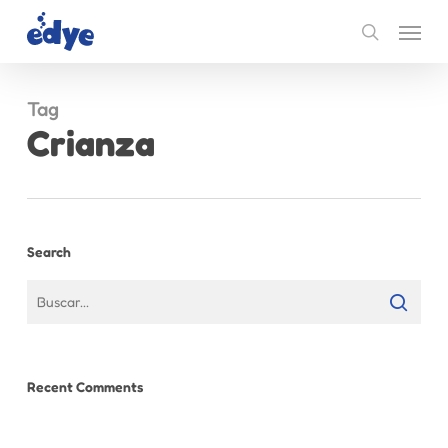
Skip
Menu
to
search
main
content
Tag
Crianza
Search
Recent Comments