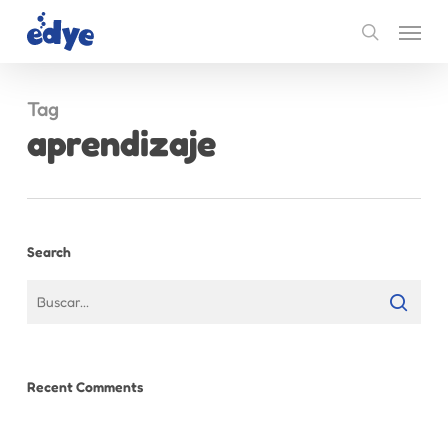
Skip
Menu
to
search
main
content
Tag
aprendizaje
Search
Recent Comments