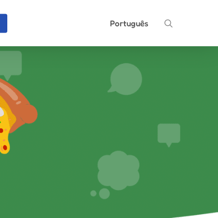
search
Português