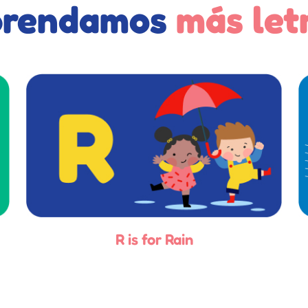
prendamos
más let
R is for Rain