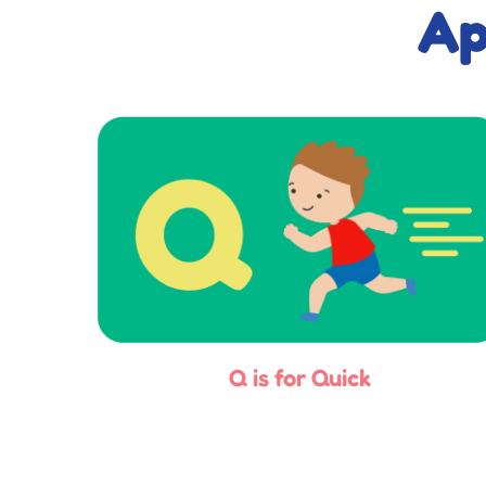
A
Q is for Quick