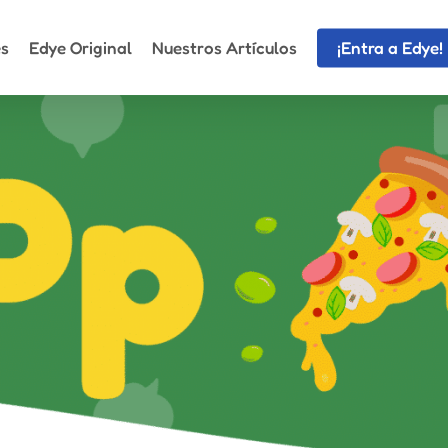
es
Edye Original
Nuestros Artículos
¡Entra a Edye!