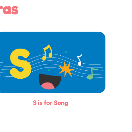
ras
S is for Song