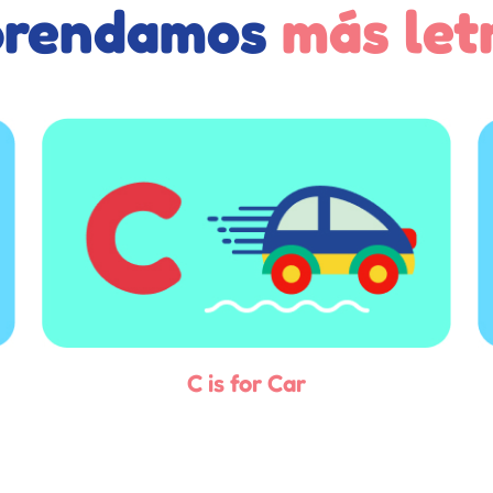
prendamos
más let
C is for Car