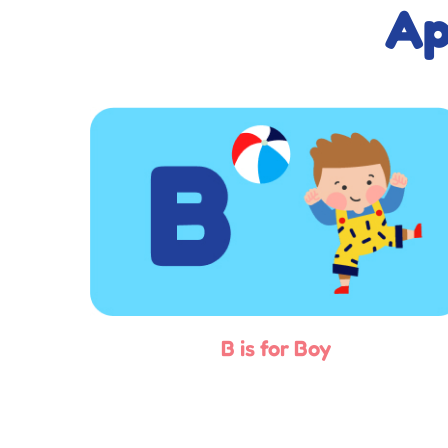
A
B is for Boy