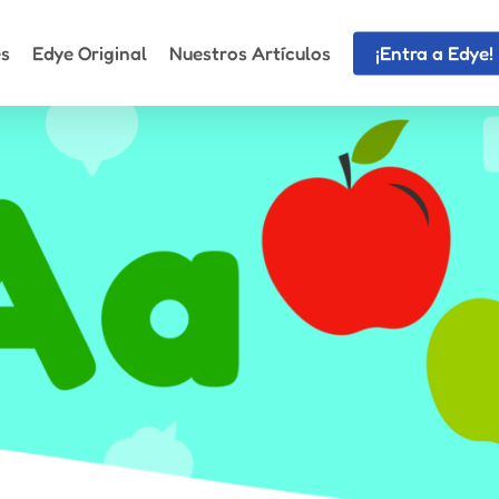
es
Edye Original
Nuestros Artículos
¡Entra a Edye!