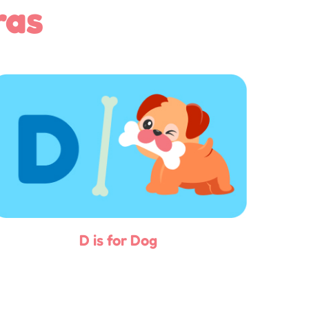
ras
D is for Dog