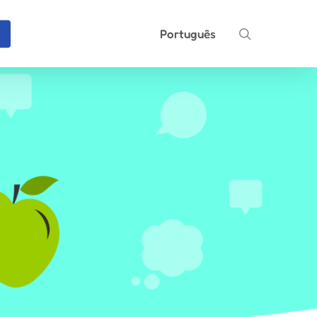
search
Português