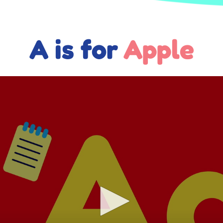
A is for
Apple