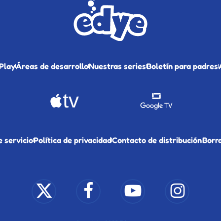
Play
Áreas de desarrollo
Nuestras series
Boletín para padres
 servicio
Política de privacidad
Contacto de distribución
Borr
x-
facebook
youtube
instagram
twitter