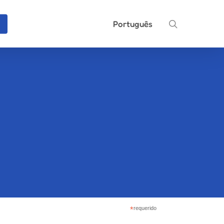
search
Português
*
requerido