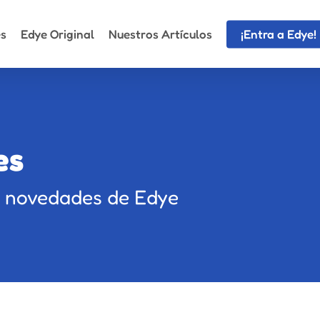
es
Edye Original
Nuestros Artículos
¡Entra a Edye!
es
as novedades de Edye