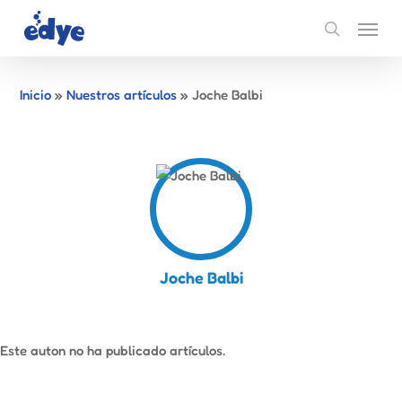
Skip
Menu
to
search
main
content
Inicio
»
Nuestros artículos
»
Joche Balbi
Joche Balbi
Este auton no ha publicado artículos.