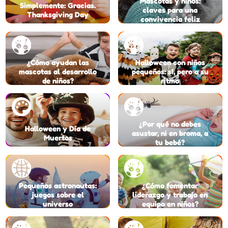
Mascotas y niños:
Simplemente: Gracias.
claves para una
Thanksgiving Day
convivencia feliz
¿Cómo ayudan las
Halloween con niños
mascotas al desarrollo
pequeños: sí, pero a su
de niños?
ritmo
¿Por qué no debes
Halloween y Día de
asustar, ni en broma, a
Muertos
tu bebé?
Pequeños astronautas:
¿Cómo fomentar
juegos sobre el
liderazgo y trabajo en
universo
equipo en niños?