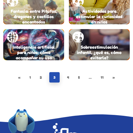
Fantasía: entre Pitufos,
Actividades para
dragones y castillos
estimular la curiosidad
encantados
en niños
Inteligencia artificial
Sobreestimulación
para niños: cómo
infantil, ¿qué es, cómo
acompañar su uso
evitarla?
«
1
2
3
4
5
…
11
»