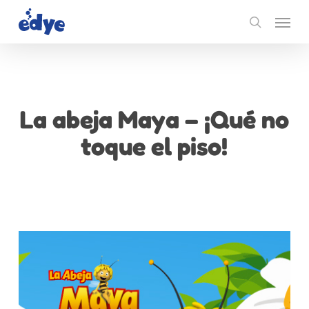
Skip
Menu
to
search
main
content
La abeja Maya – ¡Qué no
toque el piso!